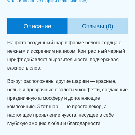
Фольгированные шарики (классические)
шар
сердце
(90
Описание
Отзывы (0)
см)
с
На фото воздушный шар в форме белого сердца с
индивидуальной
нежным и искренним написом. Контрастный черный
надписью
шрифт добавляет выразительности, подчеркивая
важность слов.
Вокруг расположены другие шарики — красные,
белые и прозрачные с золотым конфетти, создающие
праздничную атмосферу и дополняющие
композицию. Этот шар — не просто декор, а
настоящее проявление чувств, несущее в себе
глубокую эмоцию любви и благодарности.