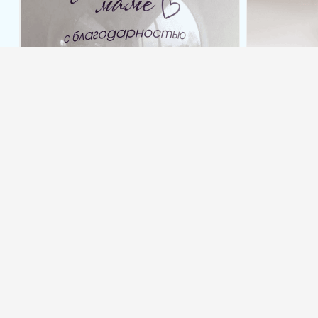
Пода
Прозрачный шар (45 см) «Мир,
фотогр
подаренный однажды.»
в
688,00
грн.