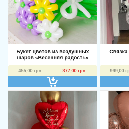
Букет цветов из воздушных
Связка
шаров «Весенняя радость»
Первоначальная
Текущая
Первона
Текущая
455,00
грн.
377,00
грн.
999,00
г
цена
цена:
цена
цена:
составляла
377,00 грн..
составл
899,00 грн
455,00 грн..
999,00 грн