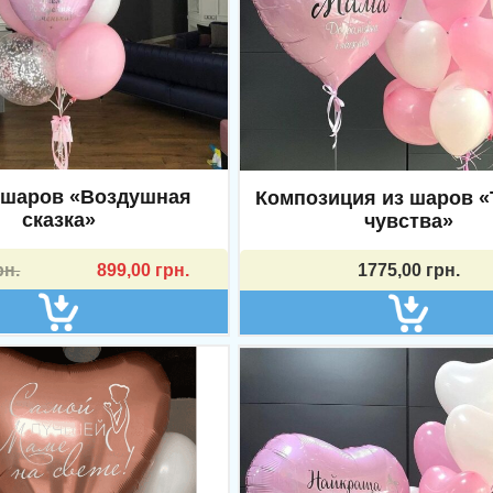
 шаров «Воздушная
Композиция из шаров 
сказка»
чувства»
чальная
рн.
899,00
грн.
1775,00
грн.
яла
..
..