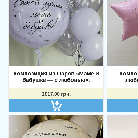
Контакты
Инфор
+38 063 109 0332
О нас
Композиция из шаров «Маме и
Компо
Viber
Возврат 
бабушке — с любовью».
люб
Telegram
Политик
2017,00
грн.
Instagram