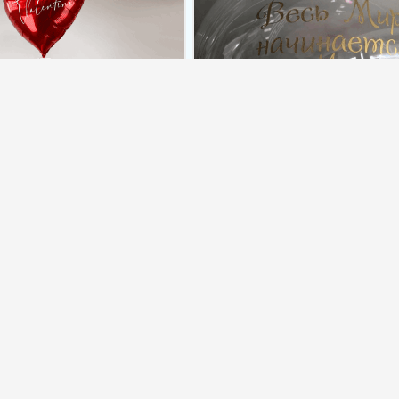
рочная коробка с
Прозрачный шар с на
афиями «Мгновение
«Мир начинается с мам
оспоминаний»
см).
1099,00
грн.
1188,00
грн.