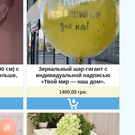
0 см) с
Зеркальный шар-гигант с
ольше,
индивидуальной надписью
«Твой мир — наш дом».
Магазин воздушных шаров
1400,00
грн.
«MyShar»
Магазин:
Пн.-Сб. 09:00-19:30,