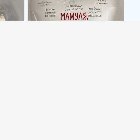
дписью
Фольгированный шар (90 см) с
ы» (60
надписью «Мамуль, мы тебя
любим.»
754,00
грн.