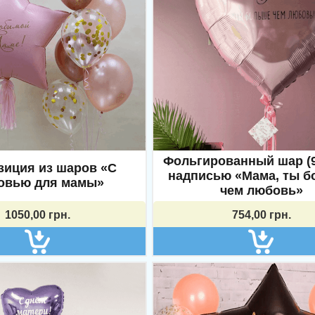
мация
Магазин
Корзина
Фольгированный шар (9
зиция из шаров «С
и обмен
Доставка
надписью «Мама, ты б
овью для мамы»
чем любовь»
а конфиденциальности
Оплата
1050,00
грн.
754,00
грн.
Instagram:
myshar_kh