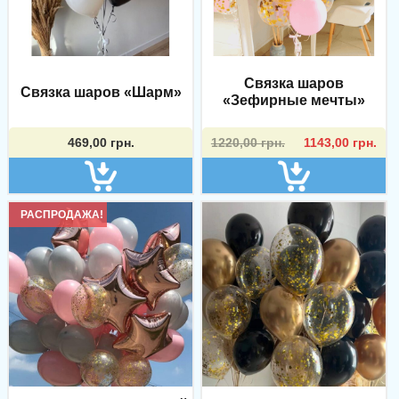
Связка шаров
Связка шаров «Шарм»
«Зефирные мечты»
Первоначальная
Текущая
469,00
грн.
1220,00
грн.
1143,00
грн.
цена
цена:
составляла
1143,00 грн..
1220,00 грн..
РАСПРОДАЖА!