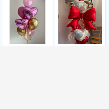
Связка шаров
Связка шаров «Красная
«Очарование»
симфония любви»
919,00
грн.
2066,00
грн.