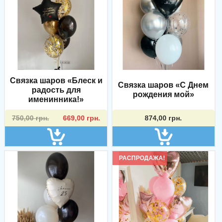
Связка шаров «Блеск и
Связка шаров «С Днем
радость для
рождения мой»
именинника!»
Первоначальная
Текущая
750,00
грн.
669,00
грн.
874,00
грн.
цена
цена:
составляла
669,00 грн..
750,00 грн..
РАСПРОДАЖА!