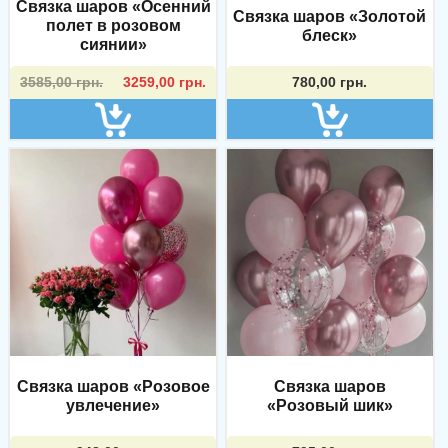
Связка шаров «Осенний
Связка шаров «Золотой
полет в розовом
блеск»
сиянии»
Первоначальная
Текущая
3585,00
грн.
3259,00
грн.
780,00
грн.
цена
цена:
составляла
3259,00 грн..
3585,00 грн..
Связка шаров «Розовое
Связка шаров
увлечение»
«Розовый шик»