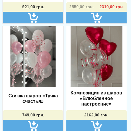
Первоначальная
Текущая
921,00
грн.
2550,00
грн.
2310,00
грн.
цена
цена:
составляла
2310,00 грн..
2550,00 грн..
Композиция из шаров
Связка шаров «Тучка
«Влюбленное
счастья»
настроение»
749,00
грн.
2162,00
грн.