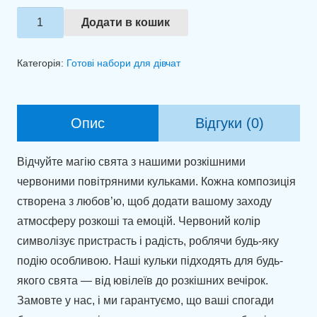
Яскраве
Додати в кошик
привітання
для
Категорія:
Готові набори для дівчат
коханої
дівчинки
кількість
Опис
Відгуки (0)
Відчуйте магію свята з нашими розкішними
червоними повітряними кульками. Кожна композиція
створена з любов’ю, щоб додати вашому заходу
атмосферу розкоші та емоцій. Червоний колір
символізує пристрасть і радість, роблячи будь-яку
подію особливою. Наші кульки підходять для будь-
якого свята — від ювілеїв до розкішних вечірок.
Замовте у нас, і ми гарантуємо, що ваші спогади