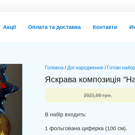
Акції
Оплата та доставка
Контакти
И
Головна
/
Дні народження
/
Готові набор
Яскрава композиція “Ha
Оригінальна
Поточна
2021,00
грн.
ціна:
ціна:
2021,00 грн..
1889,00 грн..
В набір входить:
1 фольгована циферка (100 см).