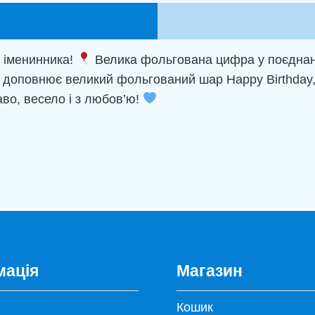
 іменинника!
Велика фольгована цифра у поєднанн
ю доповнює великий фольгований шар Happy Birthday,
во, весело і з любов’ю!
мація
Магазин
Кошик