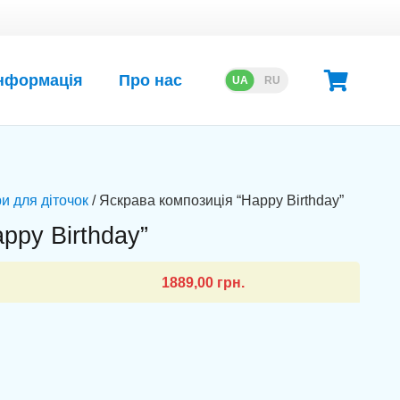
нформація
Про нас
UA
RU
и для діточок
/ Яскрава композиція “Happy Birthday”
ppy Birthday”
1889,00
грн.