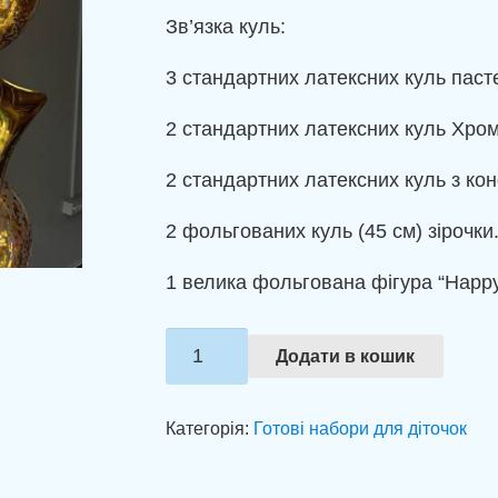
Зв’язка куль:
3 стандартних латексних куль пасте
2 стандартних латексних куль Хром 
2 стандартних латексних куль з конф
2 фольгованих куль (45 см) зірочки
1 велика фольгована фігура “Happy
Яскрава
Додати в кошик
композиція
"Happy
Категорія:
Готові набори для діточок
Birthday"
кількість