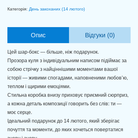
з
Категорія:
День закоханих (14 лютого)
кулькою
та
фотографіями
Опис
Відгуки (0)
кількість
Цей шар-бокс — більше, ніж подарунок.
Прозора куля з індивідуальним написом підіймає за
собою стрічку з найціннішими моментами вашої
історії — живими спогадами, наповненими любов’ю,
теплом і щирими емоціями.
Стильна коробка внизу приховує приємний сюрприз,
а кожна деталь композиції говорить без слів: ти —
моє серце.
Ідеальний подарунок до 14 лютого, який зберігає
почуття та моменти, до яких хочеться повертатися