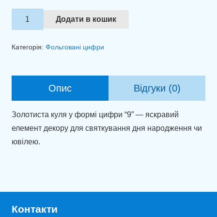
Фольгована
Додати в кошик
цифра
9
Категорія:
Фольговані цифри
золото
(100
см)
Опис
Відгуки (0)
кількість
Золотиста куля у формі цифри “9” — яскравий
елемент декору для святкування дня народження чи
ювілею.
Контакти