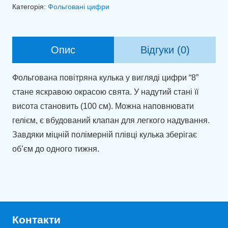
8
Категорія:
Фольговані цифри
помаранчевий
(100см)
кількість
Опис
Відгуки (0)
Фольгована повітряна кулька у вигляді цифри “8”
стане яскравою окрасою свята. У надутий стані її
висота становить (100 см). Можна наповнювати
гелієм, є вбудований клапан для легкого надування.
Завдяки міцній полімерній плівці кулька зберігає
об’єм до одного тижня.
Контакти