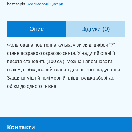
7
Категорія:
Фольговані цифри
тіфані
(100
см)
Опис
Відгуки (0)
кількість
Фольгована повітряна кулька у вигляді цифри “7”
стане яскравою окрасою свята. У надутий стані її
висота становить (100 см). Можна наповнювати
гелієм, є вбудований клапан для легкого надування.
Завдяки міцній полімерній плівці кулька зберігає
об’єм до одного тижня.
Контакти