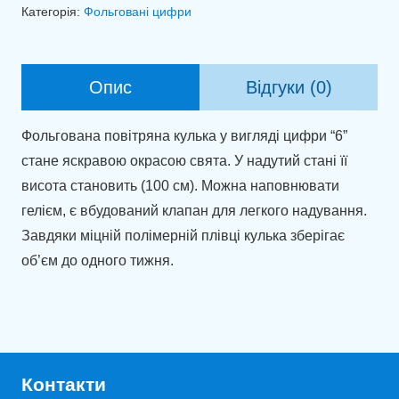
6
Категорія:
Фольговані цифри
фуксія
(100
см)
Опис
Відгуки (0)
кількість
Фольгована повітряна кулька у вигляді цифри “6”
стане яскравою окрасою свята. У надутий стані її
висота становить (100 см). Можна наповнювати
гелієм, є вбудований клапан для легкого надування.
Завдяки міцній полімерній плівці кулька зберігає
об’єм до одного тижня.
Контакти