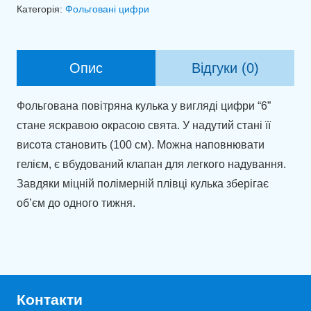
6
Категорія:
Фольговані цифри
тіфані
(100
см)
Опис
Відгуки (0)
кількість
Фольгована повітряна кулька у вигляді цифри “6”
стане яскравою окрасою свята. У надутий стані її
висота становить (100 см). Можна наповнювати
гелієм, є вбудований клапан для легкого надування.
Завдяки міцній полімерній плівці кулька зберігає
об’єм до одного тижня.
Контакти