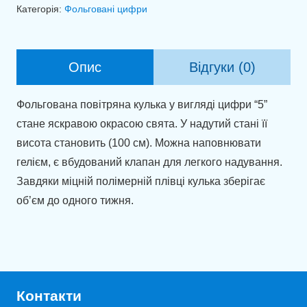
5
Категорія:
Фольговані цифри
червоний
(100
см)
Опис
Відгуки (0)
кількість
Фольгована повітряна кулька у вигляді цифри “5”
стане яскравою окрасою свята. У надутий стані її
висота становить (100 см). Можна наповнювати
гелієм, є вбудований клапан для легкого надування.
Завдяки міцній полімерній плівці кулька зберігає
об’єм до одного тижня.
Контакти