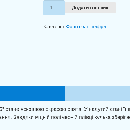
Фольгована
Додати в кошик
цифра
5
Категорія:
Фольговані цифри
фуксія
(100
см)
кількість
5” стане яскравою окрасою свята. У надутий стані її
ння. Завдяки міцній полімерній плівці кулька зберіга