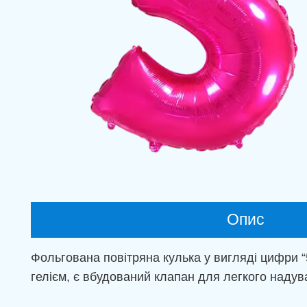
Опис
Фольгована повітряна кулька у вигляді цифри “
гелієм, є вбудований клапан для легкого надува