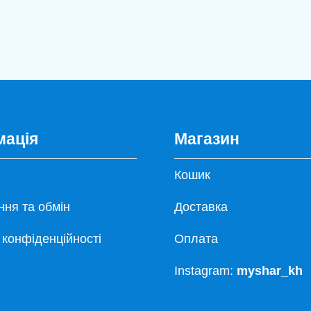
мація
Магазин
Кошик
ня та обмін
Доставка
 конфіденційності
Оплата
Instagram:
myshar_kh