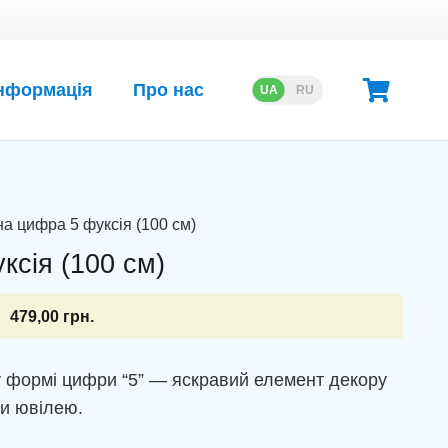
нформація
Про нас
UA
RU
а цифра 5 фуксія (100 см)
ксія (100 см)
479,00
грн.
у формі цифри “5” — яскравий елемент декору
и ювілею.