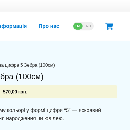
нформація
Про нас
UA
RU
на цифра 5 Зебра (100см)
бра (100см)
570,00
грн.
му кольорі у формі цифри “5” — яскравий
ня народження чи ювілею.