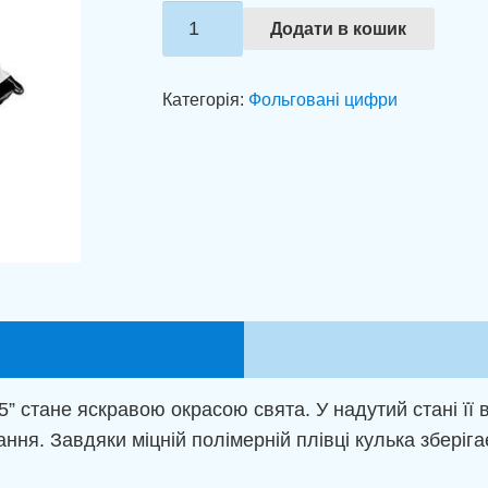
Фольгована
Додати в кошик
цифра
5
Категорія:
Фольговані цифри
Зебра
(100см)
кількість
5” стане яскравою окрасою свята. У надутий стані її
ння. Завдяки міцній полімерній плівці кулька зберіга