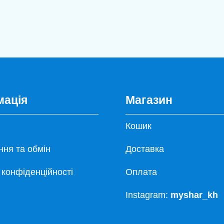
мація
Магазин
Кошик
ня та обмін
Доставка
 конфіденційності
Оплата
Instagram:
myshar_kh