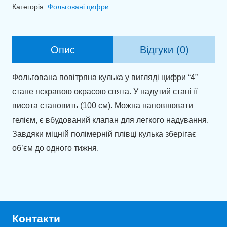
4
Категорія:
Фольговані цифри
блакитний
(100
см)
Опис
Відгуки (0)
кількість
Фольгована повітряна кулька у вигляді цифри “4”
стане яскравою окрасою свята. У надутий стані її
висота становить (100 см). Можна наповнювати
гелієм, є вбудований клапан для легкого надування.
Завдяки міцній полімерній плівці кулька зберігає
об’єм до одного тижня.
Контакти