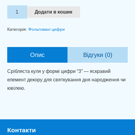
Фольгована
Додати в кошик
цифра
3
Категорія:
Фольговані цифри
срібло
(100
см)
Опис
Відгуки (0)
кількість
Срібляста куля у формі цифри “3” — яскравий
елемент декору для святкування дня народження чи
ювілею.
Контакти