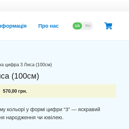
нформація
Про нас
UA
RU
на цифра 3 Лиса (100см)
са (100см)
570,00
грн.
му кольорі у формі цифри “3” — яскравий
ня народження чи ювілею.