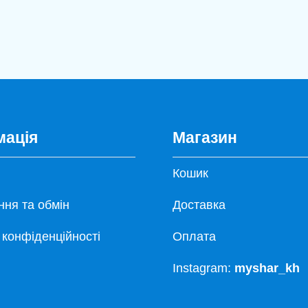
мація
Магазин
Кошик
ня та обмін
Доставка
 конфіденційності
Оплата
Instagram:
myshar_kh