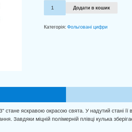
Фольгована
Додати в кошик
цифра
3
Категорія:
Фольговані цифри
Лиса
(100см)
кількість
3” стане яскравою окрасою свята. У надутий стані її
ння. Завдяки міцній полімерній плівці кулька зберіга