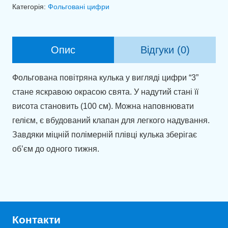
3
Категорія:
Фольговані цифри
зелений
(100см)
кількість
Опис
Відгуки (0)
Фольгована повітряна кулька у вигляді цифри “3”
стане яскравою окрасою свята. У надутий стані її
висота становить (100 см). Можна наповнювати
гелієм, є вбудований клапан для легкого надування.
Завдяки міцній полімерній плівці кулька зберігає
об’єм до одного тижня.
Контакти