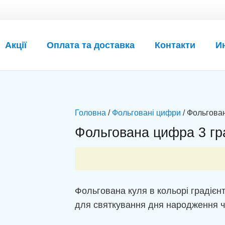
Акції
Оплата та доставка
Контакти
И
Головна
/
Фольговані цифри
/ Фольгован
Фольгована цифра 3 гра
Фольгована куля в кольорі градієн
для святкування дня народження ч