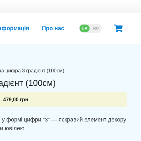
нформація
Про нас
UA
RU
а цифра 3 градієнт (100см)
дієнт (100см)
479,00
грн.
т у формі цифри “3” — яскравий елемент декору
и ювілею.