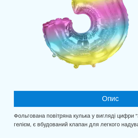
Опис
Фольгована повітряна кулька у вигляді цифри “
гелієм, є вбудований клапан для легкого надува