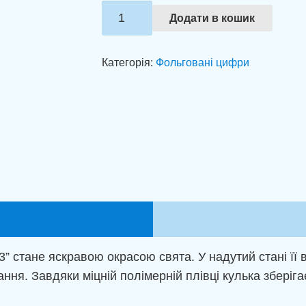
Фольгована
Додати в кошик
цифра
3
Категорія:
Фольговані цифри
градієнт
(100см)
кількість
3” стане яскравою окрасою свята. У надутий стані її
ння. Завдяки міцній полімерній плівці кулька зберіга