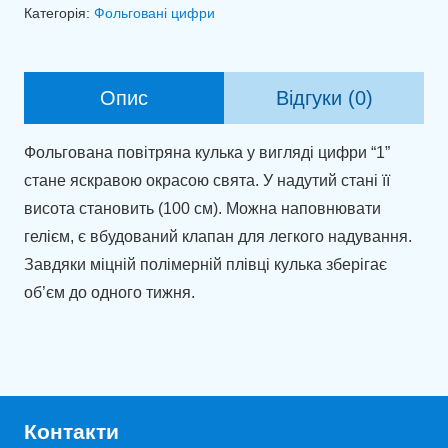
1
Категорія:
Фольговані цифри
зелений
(100см)
кількість
Опис
Відгуки (0)
Фольгована повітряна кулька у вигляді цифри “1”
стане яскравою окрасою свята. У надутий стані її
висота становить (100 см). Можна наповнювати
гелієм, є вбудований клапан для легкого надування.
Завдяки міцній полімерній плівці кулька зберігає
об’єм до одного тижня.
Контакти