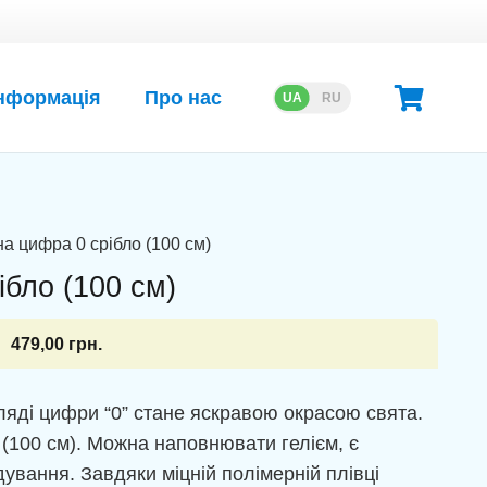
нформація
Про нас
UA
RU
а цифра 0 срібло (100 см)
бло (100 см)
479,00
грн.
ляді цифри “0” стане яскравою окрасою свята.
ь (100 см). Можна наповнювати гелієм, є
ування. Завдяки міцній полімерній плівці