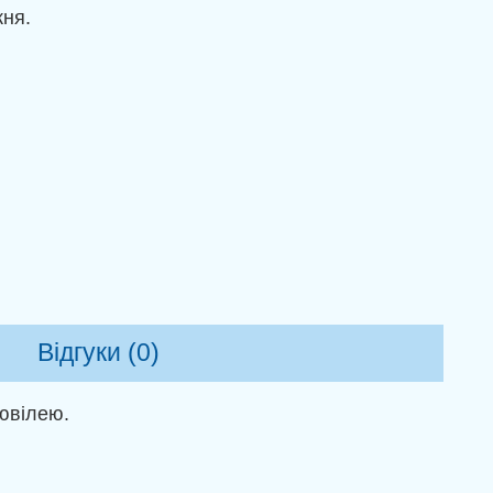
жня.
Відгуки (0)
ювілею.