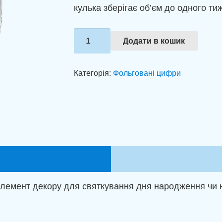
кулька зберігає об’єм до одного ти
Фольгована
Додати в кошик
цифра
0
Категорія:
Фольговані цифри
срібло
(100
см)
кількість
елемент декору для святкування дня народження чи 