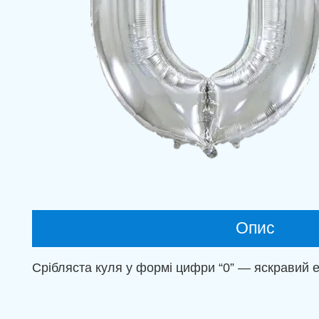
Опис
Срібляста куля у формі цифри “0” — яскравий 