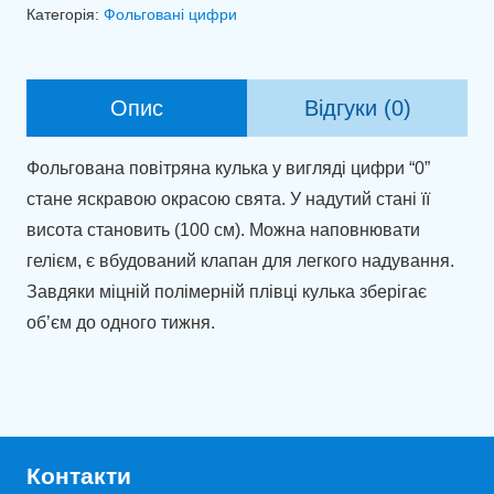
0
Категорія:
Фольговані цифри
рожеве
золото
(100см)
Опис
Відгуки (0)
кількість
Фольгована повітряна кулька у вигляді цифри “0”
стане яскравою окрасою свята. У надутий стані її
висота становить (100 см). Можна наповнювати
гелієм, є вбудований клапан для легкого надування.
Завдяки міцній полімерній плівці кулька зберігає
об’єм до одного тижня.
Контакти