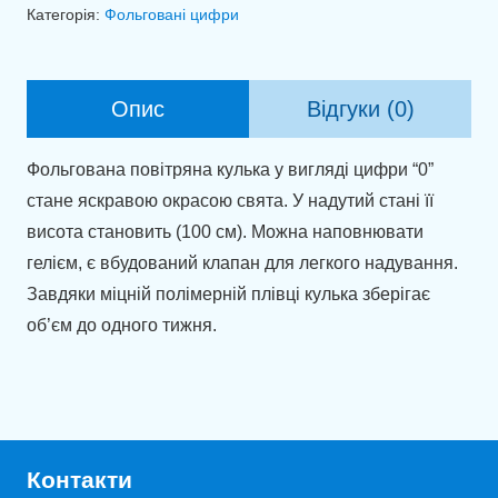
0
Категорія:
Фольговані цифри
зелений
(100см)
кількість
Опис
Відгуки (0)
Фольгована повітряна кулька у вигляді цифри “0”
стане яскравою окрасою свята. У надутий стані її
висота становить (100 см). Можна наповнювати
гелієм, є вбудований клапан для легкого надування.
Завдяки міцній полімерній плівці кулька зберігає
об’єм до одного тижня.
Контакти