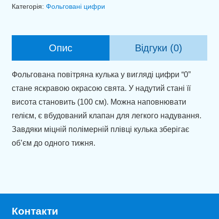
0
Категорія:
Фольговані цифри
блакитний
(100
см)
Опис
Відгуки (0)
кількість
Фольгована повітряна кулька у вигляді цифри “0”
стане яскравою окрасою свята. У надутий стані її
висота становить (100 см). Можна наповнювати
гелієм, є вбудований клапан для легкого надування.
Завдяки міцній полімерній плівці кулька зберігає
об’єм до одного тижня.
Контакти