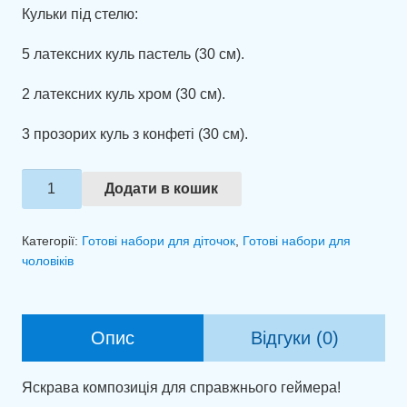
Кульки під стелю:
5 латексних куль пастель (30 см).
2 латексних куль хром (30 см).
3 прозорих куль з конфеті (30 см).
Святковий
Додати в кошик
набір
куль
Категорії:
Готові набори для діточок
,
Готові набори для
"Level
чоловіків
Up"
кількість
Опис
Відгуки (0)
Яскрава композиція для справжнього геймера!