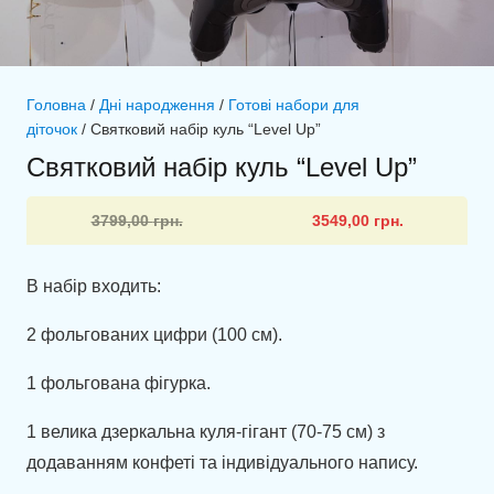
Головна
/
Дні народження
/
Готові набори для
діточок
/ Святковий набір куль “Level Up”
Святковий набір куль “Level Up”
Оригінальна
Поточна
3799,00
грн.
3549,00
грн.
ціна:
ціна:
3799,00 грн..
3549,00 грн..
В набір входить:
2 фольгованих цифри (100 см).
1 фольгована фігурка.
1 велика дзеркальна куля-гігант (70-75 см) з
додаванням конфеті та індивідуального напису.