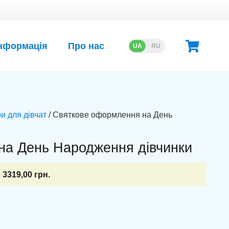
нформація
Про нас
UA
RU
и для дівчат
/ Святкове оформлення на День
на День Народження дівчинки
3319,00
грн.