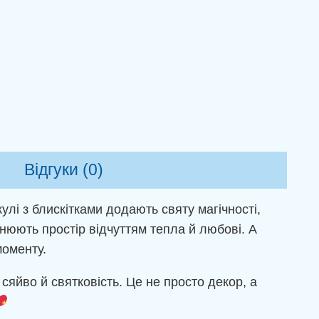
Відгуки (0)
кулі з блискітками додають святу магічності,
внюють простір відчуттям тепла й любові. А
моменту.
сяйво й святковість. Це не просто декор, а