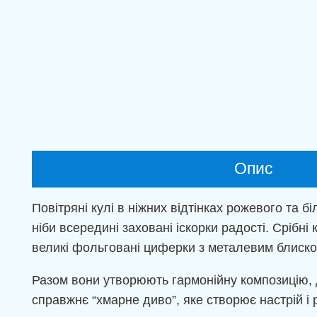
Опис
Повітряні кулі в ніжних відтінках рожевого та б
ніби всередині заховані іскорки радості. Срібн
великі фольговані циферки з металевим блиско
Разом вони утворюють гармонійну композицію, де
справжнє “хмарне диво”, яке створює настрій і