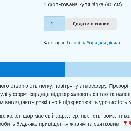
1 фольгована куля зірка (45 см).
Святкове
Додати в кошик
оформлення
на
Категорія:
Готові набори для дівчат
День
Народження
дівчинки
кількість
ілого створюють легку, повітряну атмосферу. Прозорі 
і кулі у формі сердець віддзеркалюють світло та напо
м виглядають розкішно й підкреслюють урочистість 
 кожен шар має свій характер: ніжність, романтика, 
 робить будь-яке приміщення живим та святковим.