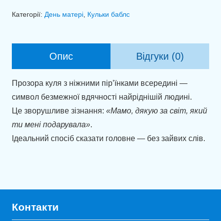
баблс
Категорії:
День матері
,
Кульки баблс
(45
см)
"Світ,
Опис
Відгуки (0)
подарований
з
Прозора куля з ніжними пір’їнками всередині —
любов’ю!"
символ безмежної вдячності найріднішій людині.
кількість
Це зворушливе зізнання:
«Мамо, дякую за світ, який
ти мені подарувала»
.
Ідеальний спосіб сказати головне — без зайвих слів.
Контакти