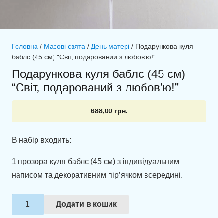
Головна
/
Масові свята
/
День матері
/ Подарункова куля
баблс (45 см) “Світ, подарований з любов’ю!”
Подарункова куля баблс (45 см)
“Світ, подарований з любов’ю!”
688,00
грн.
В набір входить:
1 прозора куля баблс (45 см) з індивідуальним
написом та декоративним пір’ячком всередині.
Подарункова
Додати в кошик
куля