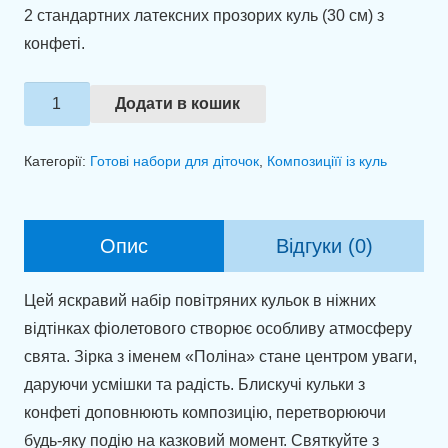
2 стандартних латексних прозорих куль (30 см) з
конфеті.
Подарункова
Додати в кошик
зв'язка
куль
Категорії:
Готові набори для діточок
,
Композиціїї із куль
"Сяйво
фіолету"
кількість
Опис
Відгуки (0)
Цей яскравий набір повітряних кульок в ніжних
відтінках фіолетового створює особливу атмосферу
свята. Зірка з іменем «Поліна» стане центром уваги,
даруючи усмішки та радість. Блискучі кульки з
конфеті доповнюють композицію, перетворюючи
будь-яку подію на казковий момент. Святкуйте з