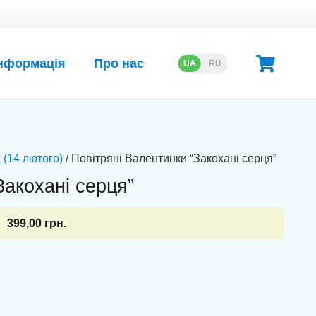
нформація
Про нас
UA
RU
 (14 лютого)
/ Повітряні Валентинки “Закохані серця”
Закохані серця”
399,00
грн.