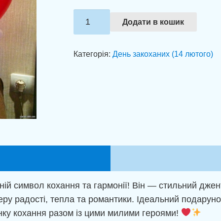
Повітряні
Додати в кошик
Валентинки
"Закохані
Категорія:
День закоханих (14 лютого)
серця"
кількість
ій символ кохання та гармонії! Він — стильний джен
ру радості, тепла та романтики. Ідеальний подаруно
нку кохання разом із цими милими героями!