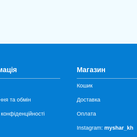
мація
Магазин
Кошик
ня та обмін
Доставка
 конфіденційності
Оплата
Instagram:
myshar_kh