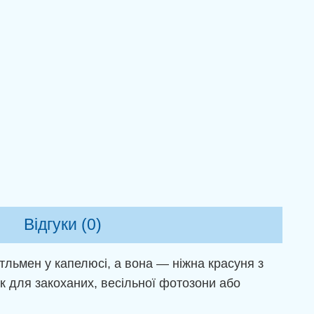
Відгуки (0)
тльмен у капелюсі, а вона — ніжна красуня з
к для закоханих, весільної фотозони або