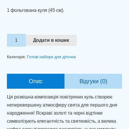
1 фольгована куля (45 см).
Оформлення
Додати в кошик
на
перший
Категорія:
Готові набори для діточок
рочок
"Стильний
ювілей"
Опис
Відгуки (0)
кількість
Ця розкішна композиція повітряних куль створює
неперевершену атмосферу свята для першого дня
народження! Яскраві золоті та чорні відтінки
символізують елегантність та святковість, а велика