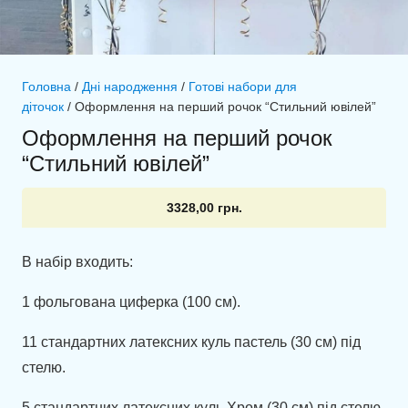
Головна
/
Дні народження
/
Готові набори для
діточок
/ Оформлення на перший рочок “Стильний ювілей”
Оформлення на перший рочок
“Стильний ювілей”
3328,00
грн.
В набір входить:
1 фольгована циферка (100 см).
11 стандартних латексних куль пастель (30 см) під
стелю.
5 стандартних латексних куль Хром (30 см) під стелю.