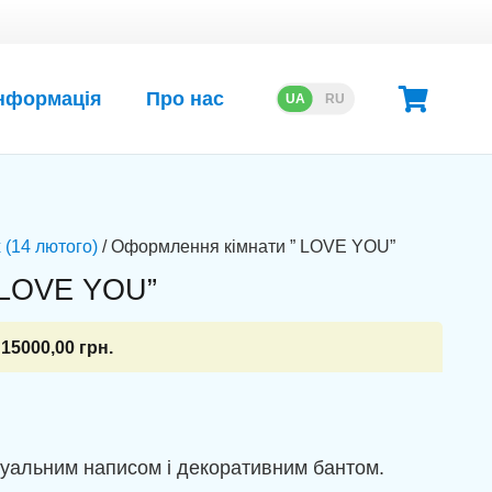
нформація
Про нас
UA
RU
 (14 лютого)
/ Оформлення кімнати ” LOVE YOU”
 LOVE YOU”
15000,00
грн.
ідуальним написом і декоративним бантом.