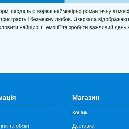
ормі сердець створює неймовірно романтичну атмосф
ь, пристрасть і безмежну любов. Дзеркала відображаю
исловити найщиріші емоції та зробити важливий день 
мація
Магазин
Кошик
ня та обмін
Доставка