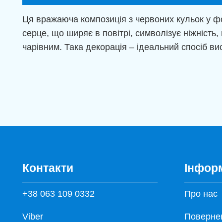
Ця вражаюча композиція з червоних кульок у ф
серце, що ширяє в повітрі, символізує ніжніст
чарівним. Така декорація – ідеальний спосіб в
Контакти
Інфор
+38 063 109 0332
Про нас
Viber
Повернен