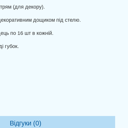
ітрям (для декору).
 декоративним дощиком під стелю.
ець по 16 шт в кожній.
і губок.
Відгуки (0)