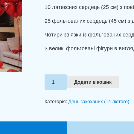
10 латексних сердець (25 см) з пов
25 фольгованих сердець (45 см) з
Чотири зв’язки із фольгованих серд
3 великі фольговані фігури в вигляд
Оформлення
Додати в кошик
кімнати
"
Категорія:
День закоханих (14 лютого)
LOVE
YOU"
кількість