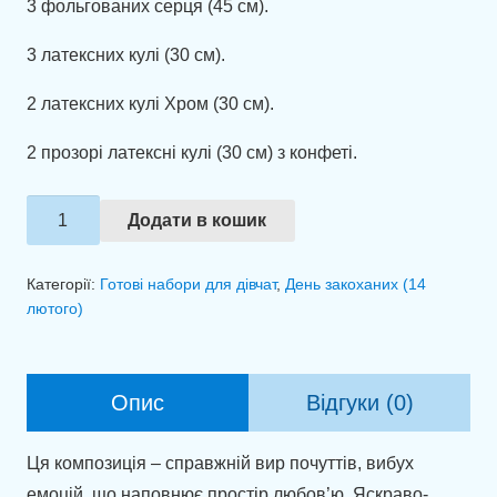
3 фольгованих серця (45 см).
3 латексних кулі (30 см).
2 латексних кулі Хром (30 см).
2 прозорі латексні кулі (30 см) з конфеті.
Оформлення
Додати в кошик
кулями
"Ти
Категорії:
Готові набори для дівчат
,
День закоханих (14
-
лютого)
моє
натхнення!"
кількість
Опис
Відгуки (0)
Ця композиція – справжній вир почуттів, вибух
емоцій, що наповнює простір любов’ю. Яскраво-