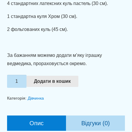
4 стандартних латексних куль пастель (30 см).
1 стандартна куля Хром (30 см).
2 фольгованих куль (45 см).
За бажанням можемо додати м’яку іграшку
ведмедика, прораховується окремо.
Ніжне
Додати в кошик
оформлення
кульками
Категорія:
Дівчинка
"Кохана,
дякую
за
Опис
Відгуки (0)
донечку!"