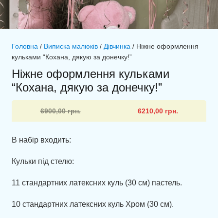
Головна
/
Виписка малюків
/
Дівчинка
/ Ніжне оформлення
кульками “Кохана, дякую за донечку!”
Ніжне оформлення кульками
“Кохана, дякую за донечку!”
Оригінальна
Поточна
6900,00
грн.
6210,00
грн.
ціна:
ціна:
6900,00 грн..
6210,00 грн..
В набір входить:
Кульки під стелю:
11 стандартних латексних куль (30 см) пастель.
10 стандартних латексних куль Хром (30 см).