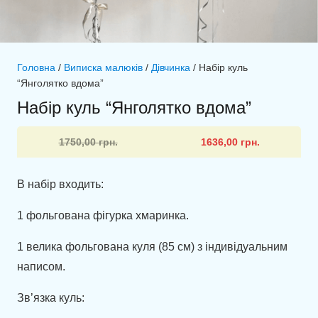
Головна
/
Виписка малюків
/
Дівчинка
/ Набір куль
“Янголятко вдома”
Набір куль “Янголятко вдома”
Оригінальна
Поточна
1750,00
грн.
1636,00
грн.
ціна:
ціна:
1750,00 грн..
1636,00 грн..
В набір входить:
1 фольгована фігурка хмаринка.
1 велика фольгована куля (85 см) з індивідуальним
написом.
Зв’язка куль: