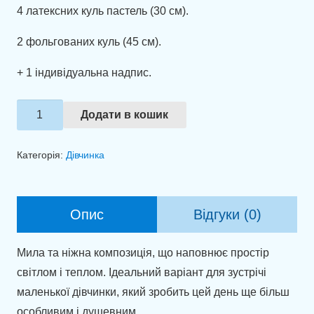
4 латексних куль пастель (30 см).
2 фольгованих куль (45 см).
+ 1 індивідуальна надпис.
Набір
Додати в кошик
куль
"Янголятко
Категорія:
Дівчинка
вдома"
кількість
Опис
Відгуки (0)
Мила та ніжна композиція, що наповнює простір
світлом і теплом. Ідеальний варіант для зустрічі
маленької дівчинки, який зробить цей день ще більш
особливим і душевним.