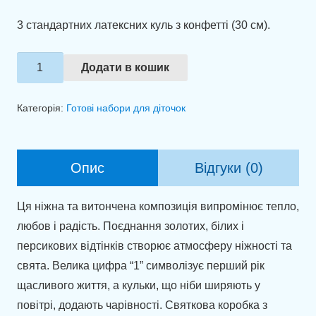
3 стандартних латексних куль з конфетті (30 см).
Набір
Додати в кошик
куль
"Чарівний
Категорія:
Готові набори для діточок
День
Народження"
кількість
Опис
Відгуки (0)
Ця ніжна та витончена композиція випромінює тепло,
любов і радість. Поєднання золотих, білих і
персикових відтінків створює атмосферу ніжності та
свята. Велика цифра “1” символізує перший рік
щасливого життя, а кульки, що ніби ширяють у
повітрі, додають чарівності. Святкова коробка з