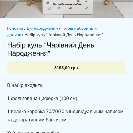
Головна
/
Дні народження
/
Готові набори для
діточок
/ Набір куль “Чарівний День Народження”
Набір куль “Чарівний День
Народження”
3193,00
грн.
В набір входить:
1 фольгована циферка (100 см).
1 велика коробка 70/70/70 з індивідуальним написом
та декоративним бантиком.
Зв’язка куль до коробки: