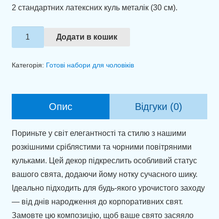
2 стандартних латексних куль металік (30 см).
Набір
Додати в кошик
куль
"Срібляста
Категорія:
Готові набори для чоловіків
величність"
кількість
Опис
Відгуки (0)
Пориньте у світ елегантності та стилю з нашими
розкішними сріблястими та чорними повітряними
кульками. Цей декор підкреслить особливий статус
вашого свята, додаючи йому нотку сучасного шику.
Ідеально підходить для будь-якого урочистого заходу
— від днів народження до корпоративних свят.
Замовте цю композицію, щоб ваше свято засяяло