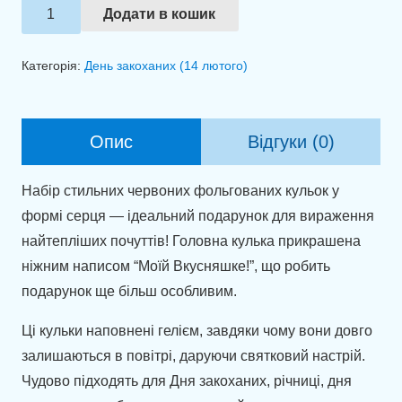
Набір
Додати в кошик
куль
"Повітряне
Категорія:
День закоханих (14 лютого)
серце
кохання"
кількість
Опис
Відгуки (0)
Набір стильних червоних фольгованих кульок у
формі серця — ідеальний подарунок для вираження
найтепліших почуттів! Головна кулька прикрашена
ніжним написом “Моїй Вкусняшке!”, що робить
подарунок ще більш особливим.
Ці кульки наповнені гелієм, завдяки чому вони довго
залишаються в повітрі, даруючи святковий настрій.
Чудово підходять для Дня закоханих, річниці, дня