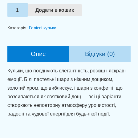
Набір
Додати в кошик
куль
"Ніжні
Категорія:
Гелієві кульки
обійми"
кількість
Опис
Відгуки (0)
Кульки, що поєднують елегантність, розкіш і яскраві
емоції. Білі пастельні шари з ніжним дощиком,
золотий хром, що виблискує, і шари з конфетті, що
розсипаються як святковий дощ — всі ці варіанти
створюють неповторну атмосферу урочистості,
радості та чудової енергії для будь-якої події.