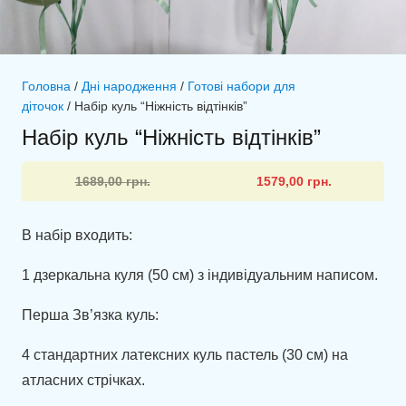
Головна
/
Дні народження
/
Готові набори для
діточок
/ Набір куль “Ніжність відтінків”
Набір куль “Ніжність відтінків”
Оригінальна
Поточна
1689,00
грн.
1579,00
грн.
ціна:
ціна:
1689,00 грн..
1579,00 грн..
В набір входить:
1 дзеркальна куля (50 см) з індивідуальним написом.
Перша Зв’язка куль:
4 стандартних латексних куль пастель (30 см) на
атласних стрічках.