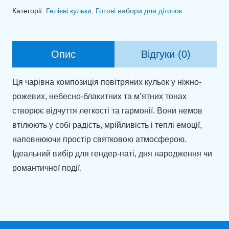
"М'ятно-
Категорії:
Гелієві кульки
,
Готові набори для діточок
рожева
казка"
кількість
Опис
Відгуки (0)
Ця чарівна композиція повітряних кульок у ніжно-
рожевих, небесно-блакитних та м’ятних тонах
створює відчуття легкості та гармонії. Вони немов
втілюють у собі радість, мрійливість і теплі емоції,
наповнюючи простір святковою атмосферою.
Ідеальний вибір для гендер-паті, дня народження чи
романтичної події.