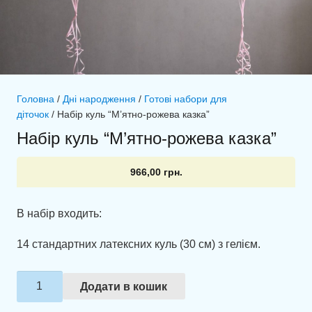
Головна
/
Дні народження
/
Готові набори для
діточок
/ Набір куль “М’ятно-рожева казка”
Набір куль “М’ятно-рожева казка”
966,00
грн.
В набір входить:
14 стандартних латексних куль (30 см) з гелієм.
Набір
Додати в кошик
куль