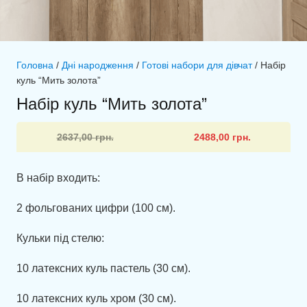
Головна
/
Дні народження
/
Готові набори для дівчат
/ Набір
куль “Мить золота”
Набір куль “Мить золота”
Оригінальна
Поточна
2637,00
грн.
2488,00
грн.
ціна:
ціна:
2637,00 грн..
2488,00 грн..
В набір входить:
2 фольгованих цифри (100 см).
Кульки під стелю:
10 латексних куль пастель (30 см).
10 латексних куль хром (30 см).