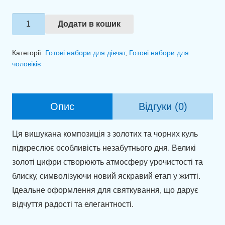
Набір
Додати в кошик
куль
"Мить
Категорії:
Готові набори для дівчат
,
Готові набори для
золота"
чоловіків
кількість
Опис
Відгуки (0)
Ця вишукана композиція з золотих та чорних куль
підкреслює особливість незабутнього дня. Великі
золоті цифри створюють атмосферу урочистості та
блиску, символізуючи новий яскравий етап у житті.
Ідеальне оформлення для святкування, що дарує
відчуття радості та елегантності.