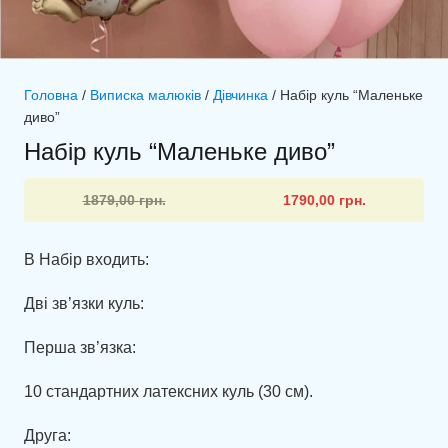
Головна
/
Виписка малюків
/
Дівчинка
/ Набір куль “Маленьке
диво”
Набір куль “Маленьке диво”
Оригінальна
Поточна
1879,00
грн.
1790,00
грн.
ціна:
ціна:
1879,00 грн..
1790,00 грн..
В Набір входить:
Дві зв’язки куль:
Перша зв’язка:
10 стандартних латексних куль (30 см).
Друга: