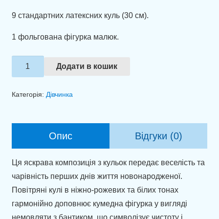
9 стандартних латексних куль (30 см).
1 фольгована фігурка малюк.
Набір
Додати в кошик
куль
"Маленьке
Категорія:
Дівчинка
диво"
кількість
Опис
Відгуки (0)
Ця яскрава композиція з кульок передає веселість та
чарівність перших днів життя новонародженої.
Повітряні кулі в ніжно-рожевих та білих тонах
гармонійно доповнює кумедна фігурка у вигляді
немовляти з бантиком, що символізує чистоту і