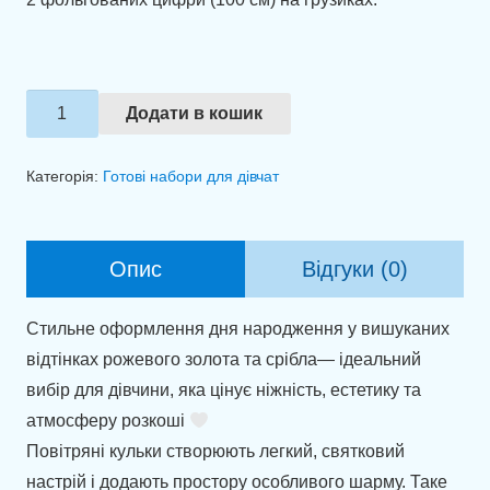
Набір
Додати в кошик
куль
"Магія
Категорія:
Готові набори для дівчат
блиску
та
ніжності"
Опис
Відгуки (0)
кількість
Стильне оформлення дня народження у вишуканих
відтінках рожевого золота та срібла— ідеальний
вибір для дівчини, яка цінує ніжність, естетику та
атмосферу розкоші
Повітряні кульки створюють легкий, святковий
настрій і додають простору особливого шарму. Таке