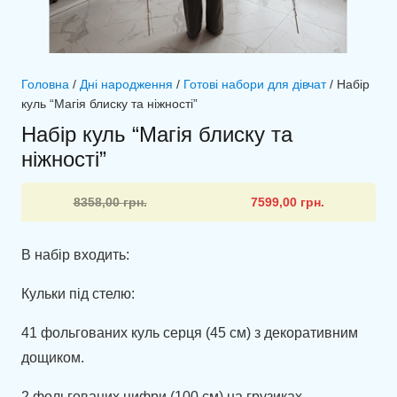
Головна
/
Дні народження
/
Готові набори для дівчат
/ Набір
куль “Магія блиску та ніжності”
Набір куль “Магія блиску та
ніжності”
Оригінальна
Поточна
8358,00
грн.
7599,00
грн.
ціна:
ціна:
8358,00 грн..
7599,00 грн..
В набір входить:
Кульки під стелю:
41 фольгованих куль серця (45 см) з декоративним
дощиком.
2 фольгованих цифри (100 см) на грузиках.