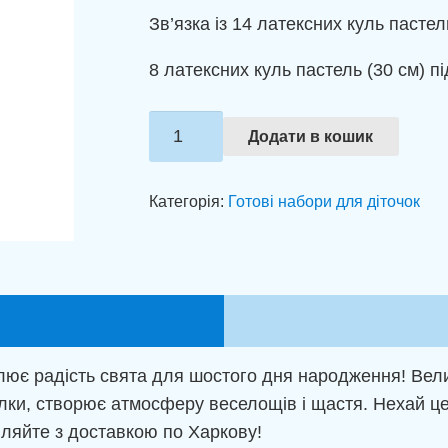
Зв’язка із 14 латексних куль пастель
8 латексних куль пастель (30 см) пі
Набір
Додати в кошик
куль
"Кольорові
Категорія:
Готові набори для діточок
обійми"
кількість
ілює радість свята для шостого дня народження! Вели
елки, створює атмосферу веселощів і щастя. Нехай ц
вляйте з доставкою по Харкову!