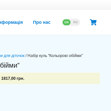
нформація
Про нас
UA
RU
и для діточок
/ Набір куль “Кольорові обійми”
обійми”
1817,00
грн.