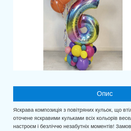
Опис
Яскрава композиція з повітряних кульок, що вт
оточене яскравими кульками всіх кольорів вес
настроєм і безліччю незабутніх моментів! Замо