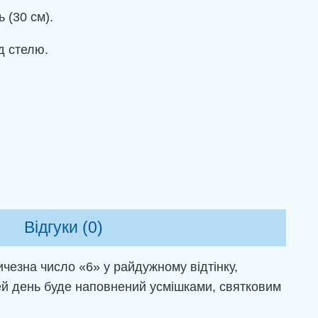
 (30 см).
д стелю.
Відгуки (0)
чезна число «6» у райдужному відтінку,
ей день буде наповнений усмішками, святковим