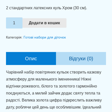
2 стандартних латексних куль Хром (30 см).
Набір
Додати в кошик
куль
"Казковий
Категорія:
Готові набори для діточок
зайчик"
кількість
Опис
Відгуки (0)
Чарівний набір повітряних кульок створить казкову
атмосферу для маленького іменинника! Ніжні
відтінки рожевого, білого та золотого гармонійно
поєднуються, а милий зайчик додає святу тепла та
радості. Велика золота цифра підкреслить важливу
дату, роблячи цей день ще особливішим. Ідеальний