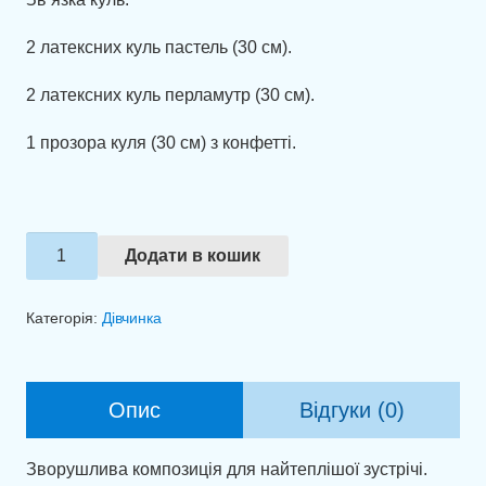
2 латексних куль пастель (30 см).
2 латексних куль перламутр (30 см).
1 прозора куля (30 см) з конфетті.
Набір
Додати в кошик
куль
"Донечка
Категорія:
Дівчинка
—
наше
щастя"
Опис
Відгуки (0)
кількість
Зворушлива композиція для найтеплішої зустрічі.