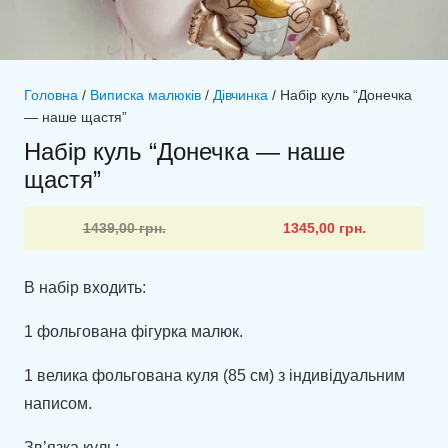
Головна
/
Виписка малюків
/
Дівчинка
/ Набір куль “Донечка
— наше щастя”
Набір куль “Донечка — наше
щастя”
Оригінальна
Поточна
1439,00
грн.
1345,00
грн.
ціна:
ціна:
1439,00 грн..
1345,00 грн..
В набір входить:
1 фольгована фігурка малюк.
1 велика фольгована куля (85 см) з індивідуальним
написом.
Зв’язка куль: