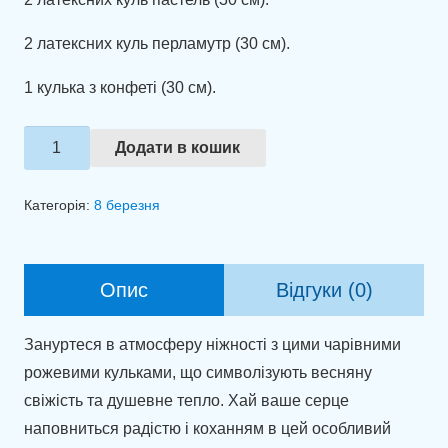
2 латексних куль перламутр (30 см).
1 кулька з конфеті (30 см).
Набір
Додати в кошик
куль
"Вітаю
Категорія:
8 березня
зі
святом,
кохана!"
Опис
Відгуки (0)
кількість
Зануртеся в атмосферу ніжності з цими чарівними
рожевими кульками, що символізують весняну
свіжість та душевне тепло. Хай ваше серце
наповниться радістю і коханням в цей особливий