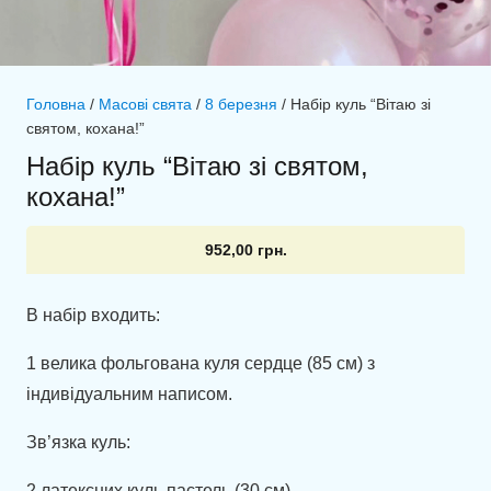
Головна
/
Масові свята
/
8 березня
/ Набір куль “Вітаю зі
святом, кохана!”
Набір куль “Вітаю зі святом,
кохана!”
952,00
грн.
В набір входить:
1 велика фольгована куля сердце (85 см) з
індивідуальним написом.
Зв’язка куль:
2 латексних куль пастель (30 см).