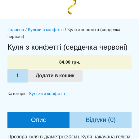
Головна
/
Кульки з конфетті
/ Куля з конфетті (сердечка
червоні)
Куля з конфетті (сердечка червоні)
84,00
грн.
Куля
Додати в кошик
з
конфетті
Категорія:
Кульки з конфетті
(сердечка
червоні)
кількість
Опис
Відгуки (0)
Прозора куля в діаметрі (30см). Куля накачана гелієм