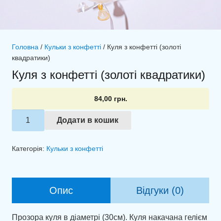
Головна
/
Кульки з конфетті
/ Куля з конфетті (золоті
квадратики)
Куля з конфетті (золоті квадратики)
84,00
грн.
Куля
Додати в кошик
з
конфетті
Категорія:
Кульки з конфетті
(золоті
квадратики)
кількість
Опис
Відгуки (0)
Прозора куля в діаметрі (30см). Куля накачана гелієм