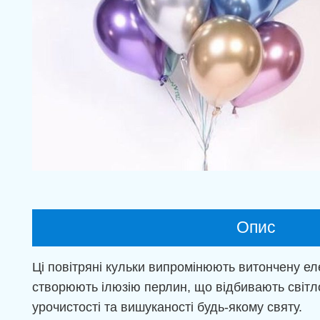
Опис
Ці повітряні кульки випромінюють витончену еле
створюють ілюзію перлин, що відбивають світл
урочистості та вишуканості будь-якому святу.