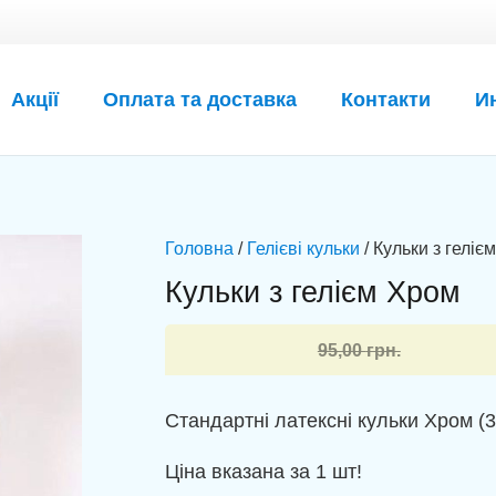
Акції
Оплата та доставка
Контакти
И
Головна
/
Гелієві кульки
/ Кульки з геліє
Кульки з гелієм Хром
Оригінальна
Поточна
95,00
грн.
ціна:
ціна:
95,00 грн..
84,00 грн..
Стандартні латексні кульки Хром (30
Ціна вказана за 1 шт!