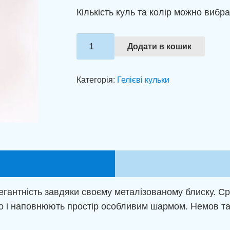
Кількість куль та колір можно вибра
Кульки
Додати в кошик
з
гелієм
Категорія:
Гелієві кульки
Хром
кількість
гантність завдяки своєму металізованому блиску. Срібл
о і наповнюють простір особливим шармом. Немов та