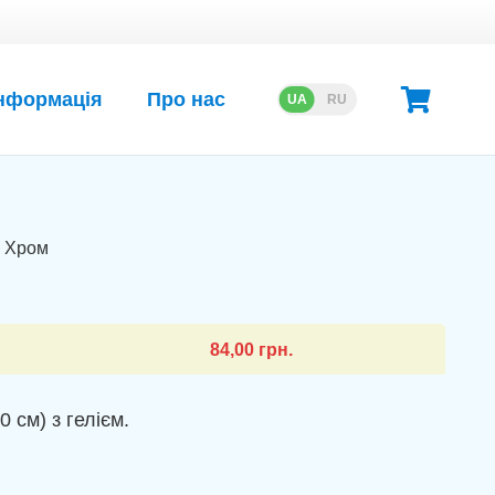
нформація
Про нас
UA
RU
м Хром
84,00
грн.
 см) з гелієм.